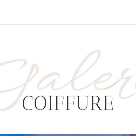
aler
COIFFURE