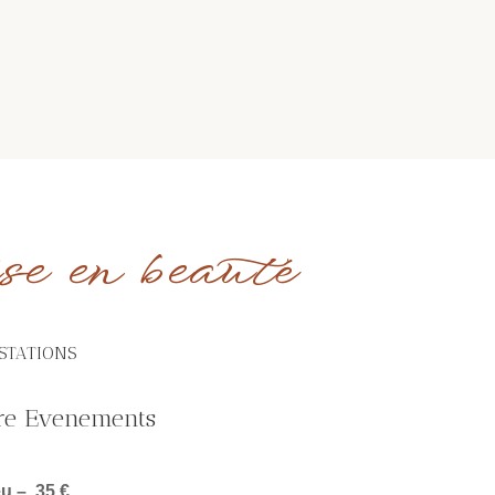
 en beauté
ESTATIONS
ure Evenements
eu
– 35 €