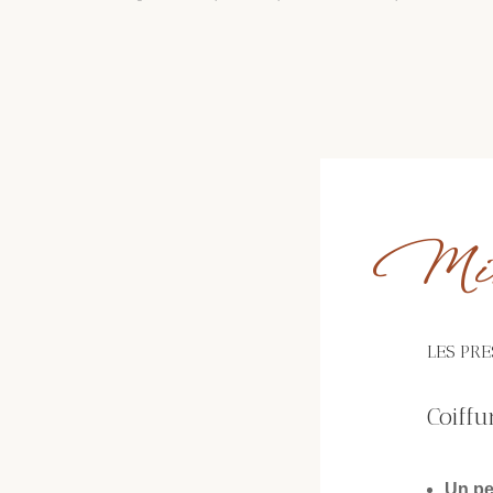
Mise
LES PR
Coiff
Un p