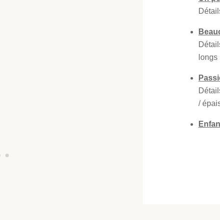
Détail
Beau
Détail
longs
Pass
Détail
/ épai
Enfan