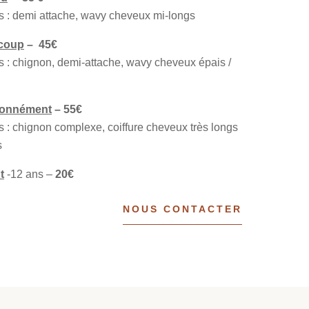
s : demi attache, wavy cheveux mi-longs
coup
– 45€
s : chignon, demi-attache, wavy cheveux épais /
ionnément
– 55€
s : chignon complexe, coiffure cheveux très longs
s
t
-12 ans –
20€
NOUS CONTACTER